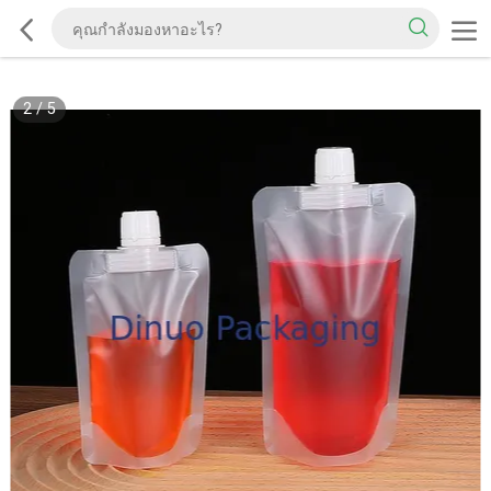
2
/
5