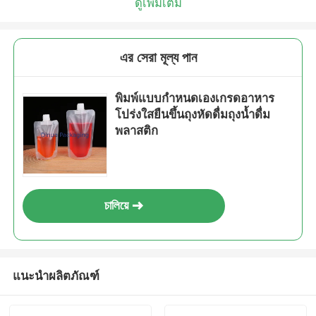
ดูเพิ่มเติม
এর সেরা মূল্য পান
พิมพ์แบบกำหนดเองเกรดอาหาร
โปร่งใสยืนขึ้นถุงหัดดื่มถุงน้ำดื่ม
พลาสติก
চালিয়ে
แนะนำผลิตภัณฑ์