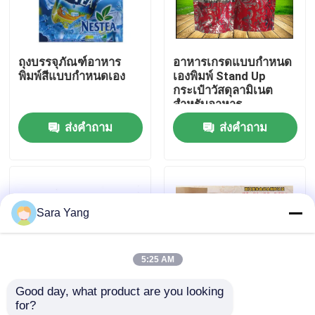
เกี่ยวกับเรา
ถุงบรรจุภัณฑ์อาหาร
อาหารเกรดแบบกำหนด
พิมพ์สีแบบกำหนดเอง
เองพิมพ์ Stand Up
ทัวร์โรงงาน
กระเป๋าวัสดุลามิเนต
สำหรับอาหาร
ส่งคำถาม
ส่งคำถาม
การควบคุมคุณภาพ
ติดต่อเรา
Sara Yang
ข่าว
5:25 AM
กรณี
Good day, what product are you looking 
for?
ถุงฟองจดหมาย
ผนึกแบบกำหนดเองพิมพ์
คราฟท์แบบกำหนดเอง