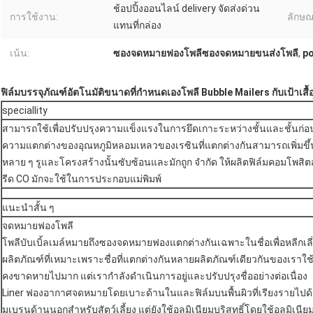
ช้อปปิ้งออนไลน์ delivery จัดส่งด่วน
การใช้งาน:
ลักษ
แทนที่กล่อง
เน้น:
ซองจดหมายฟองโพลีซองจดหมายขนส่งโพลี
,
po
ฟิล์มบรรจุภัณฑ์อัตโนมัติขนาดที่กำหนดเองโพลี Bubble Mailers กับเป้าเส
speciallity
สามารถใช้เพื่อปรับปรุงความแข็งแรงในการยึดเกาะระหว่างชั้นและชั้นก่อน
ความแตกต่างของอุณหภูมิหลอมเหลวของเรซินที่แตกต่างกันสามารถเพิ่มขึ้นได้
หลาย ๆ รูและโครงสร้างนั้นซับซ้อนและมักถูก จำกัด ให้ผลิตฟิล์มคอมโพสิต
รีด CO มักจะใช้ในการประกอบแม่พิมพ์
แนะนำสั้น ๆ
จดหมายฟองโพลี
โพลีบับเบิ้ลเมล์หมายถึงซองจดหมายฟองแตกต่างกันเฉพาะในชื่อเพื่อหลีกเลี
ผลิตภัณฑ์ที่เหมาะเพราะชื่อที่แตกต่างกันหลายผลิตภัณฑ์เดียวกันของเราใช้ชื่
คงขาดหายไปมาก แต่เรากำลังดำเนินการอยู่และปรับปรุงชื่ออย่างต่อเนื่อง
Liner ฟองอากาศจดหมายโดยเบาะด้านในและฟิล์มบนพื้นผิวที่เรียงรายไปด้
มเบรนด้านนอกสำหรับสัตว์เลี้ยง แต่ยังใช้อลูมิเนียมบริสุทธิ์โดยใช้อลูมิเนียมบริ