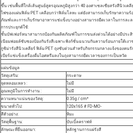
ขึ้น เช่นพื้นที่ใกล้เส้นศูนย์สูตรอุณหภูมิสูงกว่า 40 องศาเซลเซียสรังสีนิวเ
ไฟของแผ่นฟิล์ม PET เคลือบกว่าฟิล์มโลหะ แต่ยังสามารถเก็บรักษาความร้
ภัณฑ์และการเก็บรักษาอาหารแช่แข็งบางอย่างสามารถยืดเวลาในการละ
การประยุกต์ใช้:
ชั้นบัฟเฟอร์หนาสามารถป้องกันผลิตภัณฑ์ในการขนส่งด่วนได้อย่างมีประส
เนียมฟอยล์ซับซองป้องกันรังสีเฉพาะฟังก์ชั่นฉนวนกันความร้อนภายใต้เงาขอ
กูชิม่ารังสีนิวเคลียร์ ฟิล์ม PET ถุงซับด่วนสำหรับกิจกรรมกลางแจ้งของคนรั
เบียร์แช่แข็งเครื่องดื่มไอศครีมลงในถุงสามารถยืดเวลาของการเป็นหวัด
แผ่นข้อมูล
วัสดุเสริม:
กระดาษ
จุดหลอมเหลว :
ไม่มี
อุณหภูมิในการทำงาน :
ไม่มี
ความหนาแน่นของวัสดุ:
0.35g / cm³
ขนาดทั่วไป:
120x165 # FD-MO-
สีตัวอย่าง:
หิมะ
วัสดุพื้นฐาน:
บับเบิ้ลคราฟท์
ลักษณะที่ยื่นออกมา:
หลักฐานการแผ่รังสี