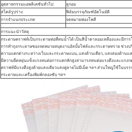
อุตสาหกรรมแอพลิเคชันทั่วไป:
ลูกอม
สไตล์รูปร่าง:
ฟิล์มบรรจุภัณฑ์อัตโนมัติ
การจำแนกประเภท:
จดหมายฟองโพลี
การแนะนำวัสดุ
กระดาษคราฟท์เป็นกระดาษห่อที่ทนน้ำได้ เป็นสีน้ำตาลอมเหลืองและมีการ
การทำถุงกระดาษซองจดหมายสมุดงานอัลบั้มไฟล์และกระดาษทราย ช่วงปริมา
ความแตกต่างระหว่างเว็บและกระดาษแบน, แสงด้านเดียว, แสงสองด้านแ
มีความยืดหยุ่นแข็งแรงทนต่อการแตกหักสูงสามารถทนต่อแรงดึงและแรงกด
คราฟท์มีแรงดึงสูงด้วยแสงเดียวแสงคู่ลายไม่มีเม็ด ฯลฯ ส่วนใหญ่ใช้ในบ
กระดาษและเครื่องพิมพ์กลองซับ ฯลฯ