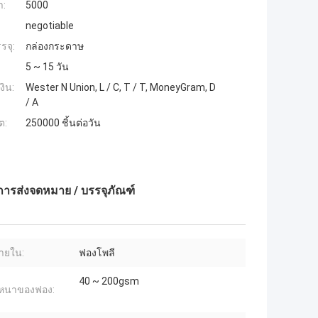
ำ:
5000
negotiable
รจุ:
กล่องกระดาษ
5 ~ 15 วัน
งิน:
Wester N Union, L / C, T / T, MoneyGram, D
/ A
ต:
250000 ชิ้นต่อวัน
บการส่งจดหมาย / บรรจุภัณฑ์
ภายใน:
ฟองโพลี
40 ~ 200gsm
หนาของฟอง: