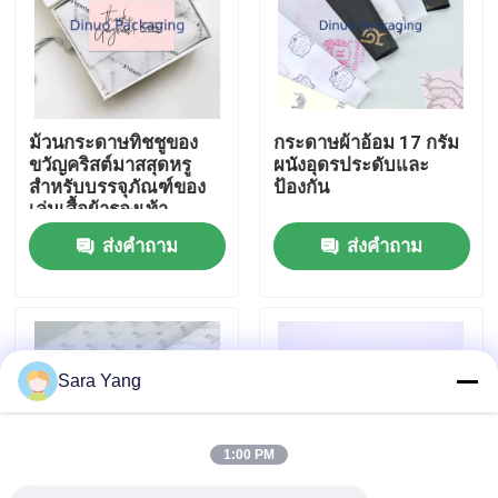
เกี่ยวกับเรา
ทัวร์โรงงาน
ม้วนกระดาษทิชชูของ
กระดาษผ้าอ้อม 17 กรัม
ขวัญคริสต์มาสสุดหรู
ผนังอุดรประดับและ
สำหรับบรรจุภัณฑ์ของ
ป้องกัน
การควบคุมคุณภาพ
เล่นเสื้อผ้ารองเท้า
ส่งคำถาม
ส่งคำถาม
ติดต่อเรา
ข่าว
Sara Yang
กรณี
1:00 PM
ถุงฟองจดหมาย