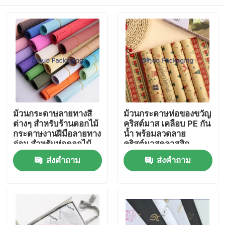
ม้วนกระดาษลายทางสี
ม้วนกระดาษห่อของขวัญ
ต่างๆ สำหรับร้านดอกไม้
คริสต์มาส เคลือบ PE กัน
กระดาษงานฝีมือลายทาง
น้ำ พร้อมลวดลาย
อ่อน สำหรับห่อดอกไม้
คริสต์มาสคลาสสิก
บรรจุภัณฑ์ของขวัญ
สำหรับห่อของขวัญ งาน
บ้าน
ส่งคำถาม
ส่งคำถาม
ฝีมือ DIY
สินค้า
วิดีโอ