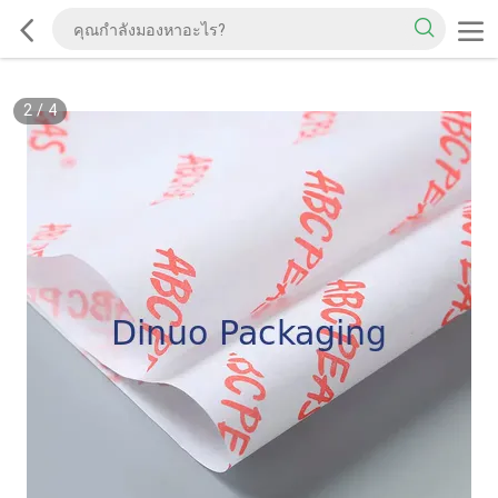
2
/
4