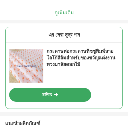
ดูเพิ่มเติม
এর সেরা মূল্য পান
กระดาษห่อกระดาษทิชชู่พิมพ์ลาย
โลโก้สีส้มสำหรับของขวัญแต่งงาน
พวงมาลัยดอกไม้
চালিয়ে
แนะนำผลิตภัณฑ์