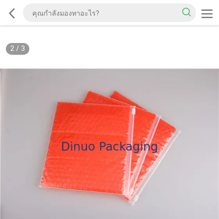
2
/
3