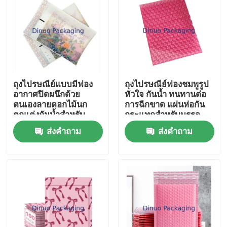
ถุงไปรษณีย์แบบมีฟอง
ถุงไปรษณีย์ฟองชมพูรูป
อากาศปิดผนึกด้วย
หัวใจ กันน้ำ ทนทานต่อ
ตนเองลายดอกไม้นก
การฉีกขาด แผ่นห่อกัน
ตกแต่งกันน้ำสำหรับ
กระแทกสำหรับบรรจุ
บรรจุภัณฑ์
ภัณฑ์ของขวัญ
ส่งคำถาม
ส่งคำถาม
บ้าน
สินค้า
วิดีโอ