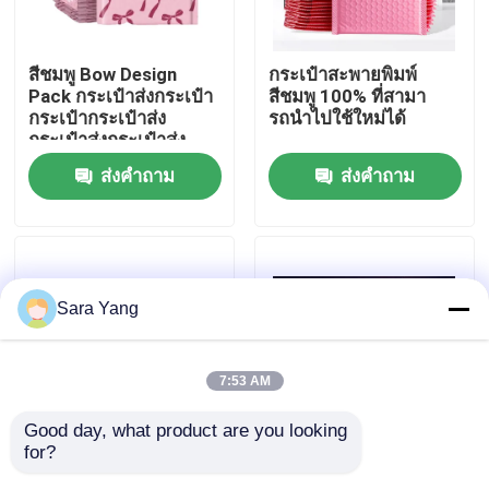
เกี่ยวกับเรา
สีชมพู Bow Design
กระเป๋าสะพายพิมพ์
Pack กระเป๋าส่งกระเป๋า
สีชมพู 100% ที่สามา
กระเป๋ากระเป๋าส่ง
รถนําไปใช้ใหม่ได้
ทัวร์โรงงาน
กระเป๋าส่งกระเป๋าส่ง
กระเป๋าส่งกระเป๋าส่ง
ส่งคำถาม
ส่งคำถาม
กระเป๋าส่งกระเป๋าส่ง
การควบคุมคุณภาพ
กระเป๋าส่งกระเป๋า
ติดต่อเรา
Sara Yang
ข่าว
7:53 AM
กรณี
Good day, what product are you looking 
for?
ตนเอง / Ziplock แอร์
ซีลกาวตนเอง Esd ฟอง
ถุงฟองจดหมาย
บับเบิ้ลจดหมายถุง
อากาศถุงฟองอากาศ