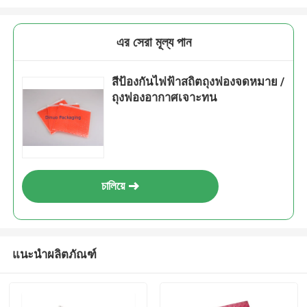
এর সেরা মূল্য পান
สีป้องกันไฟฟ้าสถิตถุงฟองจดหมาย /
ถุงฟองอากาศเจาะทน
চালিয়ে
แนะนำผลิตภัณฑ์